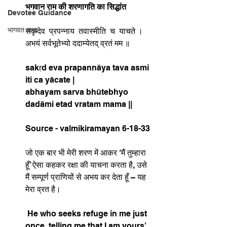
भगवान राम की शरणागति का सिद्धांत
Devotee Guidance
भागवत कथा
सकृदेव  प्रपन्नाय  तवास्मीति  च  याचते ।⁣
अभयं सर्वभूतेभ्यो ददाम्येतद् व्रतं मम ॥⁣
sakṛd eva prapannāya tava asmi 
iti ca yācate |⁣
abhayam sarva bhūtebhyo 
dadāmi etad vratam mama ||
Source - valmikiramayan 6-18-33
जो एक बार भी मेरी शरण में आकर ‘मैं तुम्हारा 
हूँ’ ऐसा कहकर रक्षा की याचना करता है, उसे 
मैं सम्पूर्ण प्राणियों से अभय कर देता हूँ – यह 
मेरा व्रत है।⁣
 He who seeks refuge in me just 
once, telling me that I am yours', 