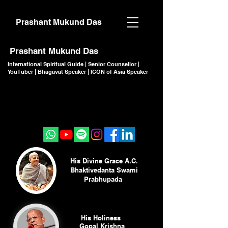
Prashant Mukund Das
Prashant Mukund Das
International Spiritual Guide | Senior Counsellor |
YouTuber | Bhagavat Speaker | ICON of Asia Speaker
CLICK TO JOIN
CLICK TO JOIN
His Divine Grace A.C.
Bhaktivedanta Swami
Prabhupada
His Holiness
Gopal Krishna