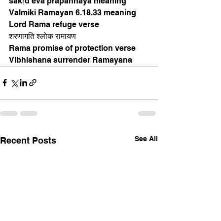
sakṛd eva prapannāya meaning
Valmiki Ramayan 6.18.33 meaning
Lord Rama refuge verse
शरणागति श्लोक रामायण
Rama promise of protection verse
Vibhishana surrender Ramayana
See All
Recent Posts