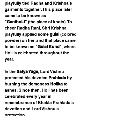
playfully tied Radha and Krishna’s 
garments together. This place later 
came to be known as 
"GanthoLi"
 (the place of knots). To 
cheer Radha Rani, Shri Krishna 
playfully applied some 
gulal
 (colored 
powder) on her, and that place came 
to be known as 
"Gulal Kund"
, where 
Holi is celebrated throughout the 
year.
In the 
Satya Yuga
, Lord Vishnu 
protected his devotee 
Prahlada
 by 
burning the demoness 
Holika
 to 
ashes. Since then, Holi has been 
celebrated every year in 
remembrance of Bhakta Prahlada’s 
devotion and Lord Vishnu’s 
protection.