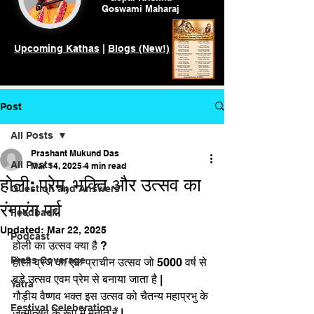
Goswami
Maharaj
Upcoming Kathas
|
Blogs (New!)
Post
All Posts
Prashant Mukund Das
All Posts
Mar 14, 2025
4 min read
होली: प्रेम, भक्ति और उत्सव का
Question and Answers
रंगारंग पर्व
Feedback
Updated:
Mar 22, 2025
Podcast
होली का उत्सव क्या है ?
Press Coverage
होली व्रज का एक प्राचीन उत्सव जो 5000 वर्ष से 
बड़े उत्सव एवम प्रेम से बनाया जाता है |
Yatra
गौड़ीय वैष्णव भक्त इस उत्सव को चैतन्य महाप्रभु के 
Festival Celeberation
जन्मोत्सव के रूप में मनाते हैं |