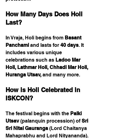
How Many Days Does Holi 
Last?
In Vraja, Holi begins from 
Basant 
Panchami
 and lasts for 
40 days
. It 
includes various unique 
celebrations such as 
Ladoo Mar 
Holi, Lathmar Holi, Chhadi Mar Holi, 
Huranga Utsav,
 and many more.
How is Holi Celebrated in 
ISKCON?
The festival begins with the 
Palki 
Utsav
 (palanquin procession) of 
Sri 
Sri Nitai Gauranga
 (Lord Chaitanya 
Mahaprabhu and Lord Nityananda). 