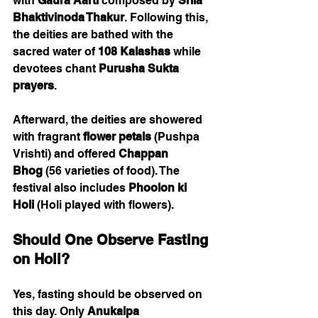
with 
Gaura Aarti
 composed by 
Srila 
Bhaktivinoda Thakur
. Following this, 
the deities are bathed with the 
sacred water of 
108 Kalashas
 while 
devotees chant 
Purusha Sukta 
prayers
.
Afterward, the deities are showered 
with fragrant 
flower petals
 (Pushpa 
Vrishti) and offered 
Chappan 
Bhog
 (56 varieties of food). The 
festival also includes 
Phoolon ki 
Holi
 (Holi played with flowers).
Should One Observe Fasting 
on Holi?
Yes, fasting should be observed on 
this day. Only 
Anukalpa 