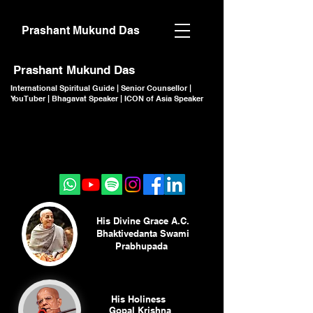
Prashant Mukund Das
Prashant Mukund Das
International Spiritual Guide | Senior Counsellor |
YouTuber | Bhagavat Speaker | ICON of Asia Speaker
CLICK TO JOIN
CLICK TO JOIN
His Divine Grace A.C.
Bhaktivedanta Swami
Prabhupada
His Holiness
Gopal Krishna