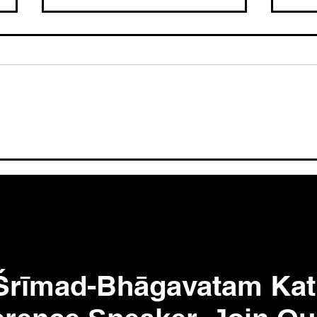
Jagannath Rath Yatra
Mult
2026। Kaliyuga End Signs
God
& Temple Mystery।
Para
Afte
Jagannath Culture। HG
Muk
Prashant Mukund Prabhuji
 Śrīmad-Bhāgavatam Ka