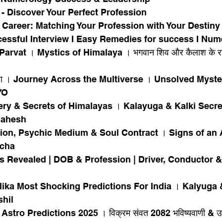
- Discover Your Perfect Profession
Career: Matching Your Profession with Your Destin
ssful Interview I Easy Remedies for success I Num
arvat । Mystics of Himalaya । भगवान शिव और कैलाश के रह
ुनिया । Journey Across the Multiverse । Unsolved Myste
YO
& Secrets of Himalayas । Kalayuga & Kalki Secret
Mahesh
tion, Psychic Medium & Soul Contract । Signs of an
ocha
 Revealed | DOB & Profession | Driver, Conductor
ika Most Shocking Predictions For India । Kalyuga &
shil
stro Predictions 2025 । विक्रम संवत 2082 भविष्यवाणी & उ