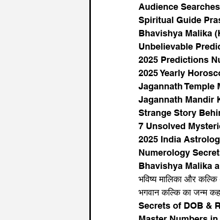
Audience Searches
Spiritual Guide Pr
Bhavishya Malika (H
Unbelievable Predi
2025 Predictions N
2025 Yearly Horosc
Jagannath Temple 
Jagannath Mandir 
Strange Story Behi
7 Unsolved Mysteri
2025 India Astrolog
Numerology Secret
Bhavishya Malika a
भविष्य मालिका और कल्कि
भगवान कल्कि का जन्म कहा
Secrets of DOB & Re
Master Numbers in