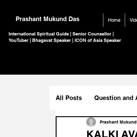
Prashant Mukund Das
Home
Vid
International Spiritual Guide | Senior Counsellor |
C
C
YouTuber | Bhagavat Speaker | ICON of Asia Speaker
All Posts
Question and
Festival Celeberation
Prashant Mukund
KALKI AV