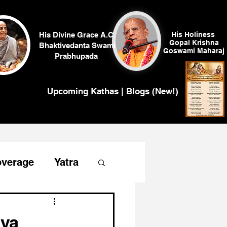
His Divine Grace A.C.
His Holiness
Gopal Krishna
Bhaktivedanta Swami
Goswami
Maharaj
Prabhupada
Upcoming Kathas
|
Blogs (New!)
overage
Yatra
ya