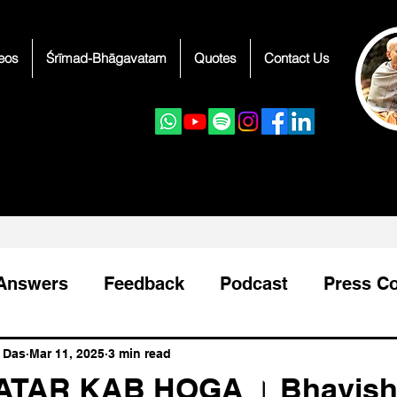
eos
Śrīmad-Bhāgavatam
Quotes
Contact Us
LICK TO JOIN
LICK TO JOIN
 Answers
Feedback
Podcast
Press C
Devotee Guidance
भागवत कथा
 Das
Mar 11, 2025
3 min read
ATAR KAB HOGA । Bhavish