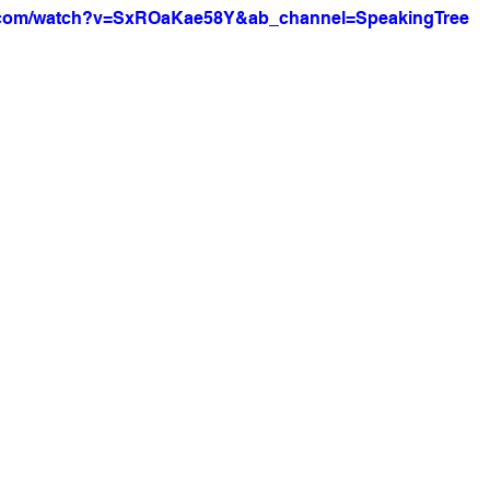
e.com/watch?v=SxROaKae58Y&ab_channel=SpeakingTree