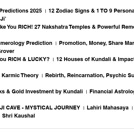
redictions 2025 । 12 Zodiac Signs & 1 TO 9 Personal
Ji’
ke You RICH! 27 Nakshatra Temples & Powerful Reme
merology Prediction । Promotion, Money, Share Mar
Grover
ou RICH & LUCKY? । 12 Houses of Kundali & Impact
& Karmic Theory । Rebirth, Reincarnation, Psychic S
ks & Gold Investment by Kundali । Financial Astrolo
 CAVE - MYSTICAL JOURNEY । Lahiri Mahasaya ।
 Shri Kaushal