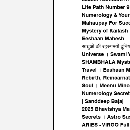
Life Path Number 9 
Numerology & Your 
Mahaupay For Succe
Mystery of Kailash P
Eeshaan Mahesh
साधुओं की रहस्यमयी द
Universe । Swami 
SHAMBHALA Mystery 
Travel । Eeshaan 
Rebirth, Reincarna
Soul । Meenu Min
Numerology Secrets
| Sanddeep Bajaj
2025 Bhavishya Mal
Secrets । Astro Su
ARIES - VIRGO Full A