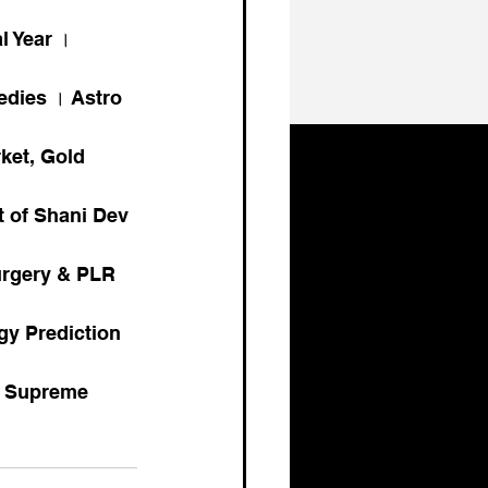
 Year । 
dies । Astro 
ket, Gold 
 of Shani Dev 
urgery & PLR 
gy Prediction 
 Supreme 