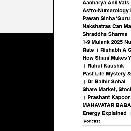
Aacharya Anil Vats
Astro-Numerology P
Pawan Sinha ‘Guru 
Nakshatras Can Ma
Shraddha Sharma
1-9 Mulank 2025 Nu
Rate । Rishabh A 
How Shani Makes Y
। Rahul Kaushik
Past Life Mystery 
। Dr Balbir Sohal
Share Market, Stoc
। Prashant Kapoor
MAHAVATAR BABAJI
Energy Explained ।
Podcast