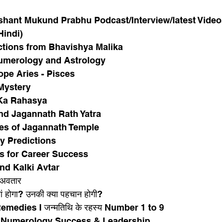
ashant Mukund Prabhu Podcast/Interview/latest Video
indi) 
ctions from Bhavishya Malika
umerology and Astrology 
ope Aries - Pisces
Mystery
Ka Rahasya
nd Jagannath Rath Yatra
es of Jagannath Temple
y Predictions
s for Career Success
nd Kalki Avtar 
 अवतार
ं होगा? उनकी क्या पहचान होगी?
medies I जन्मतिथि के रहस्य Number 1 to 9
 Numerology Success & Leadership