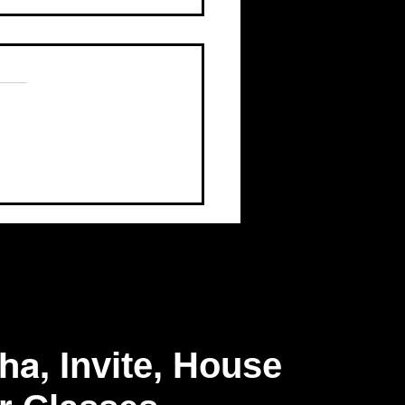
iverse Mystery: Do
s Come to Earth? ।
llel Universes, Soul &
rlife । HG Prashant
und Das
tha,
I
nvite, House