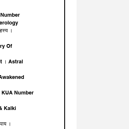
y Number
erology
स्य । 
ry Of 
 । Astral 
 Awakened 
 & KUA Number 
 Kalki 
पाय । 