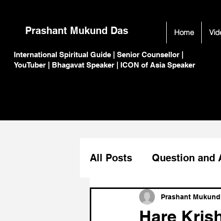
Prashant Mukund Das
Home
Vid
International Spiritual Guide | Senior Counsellor |
C
C
YouTuber | Bhagavat Speaker | ICON of Asia Speaker
All Posts
Question and
Festival Celeberation
Prashant Mukund
Hare Kris