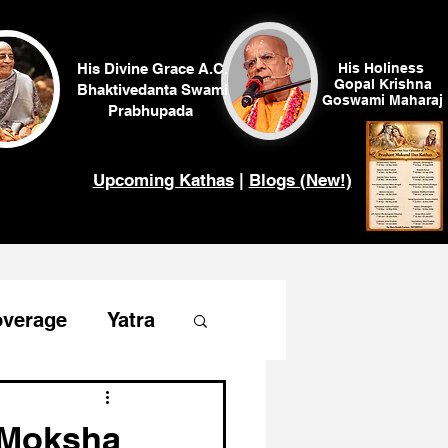
His Divine Grace A.C.
His Holiness
Gopal Krishna
Bhaktivedanta Swami
Goswami
Maharaj
Prabhupada
Upcoming Kathas
|
Blogs (New!)
overage
Yatra
 Moksha