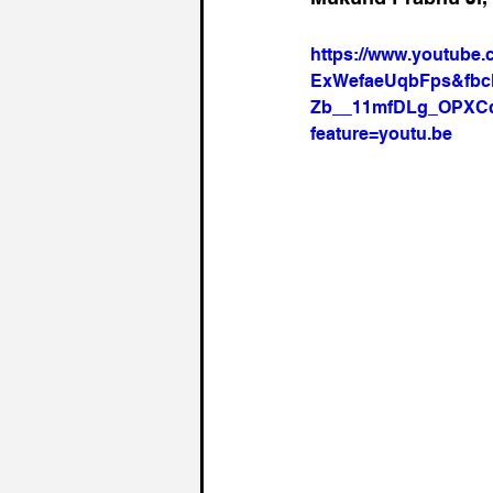
https://www.youtube.
ExWefaeUqbFps&fbc
Zb__11mfDLg_OPXC
feature=youtu.be