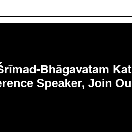
Inside Śrīla Bhaktivinoda
Jaga
2026
Ṭhākura's Sacred
& T
Residence: Rare Relics &
the Birth of Lord Caitanya's
Jag
Global Mission
Pra
 Śrīmad-Bhāgavatam Ka
rence Speaker, Join Ou