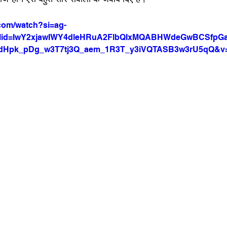
com/watch?si=ag-
lid=IwY2xjawIWY4dleHRuA2FlbQIxMQABHWdeGwBCSfpG
dHpk_pDg_w3T7tj3Q_aem_1R3T_y3iVQTASB3w3rU5qQ&v