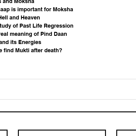
ls and Moksha 
aap is important for Moksha 
Hell and Heaven 
tudy of Past Life Regression
 real meaning of Pind Daan
 and its Energies
 find Mukti after death?
 जवाब दिए हैं। 