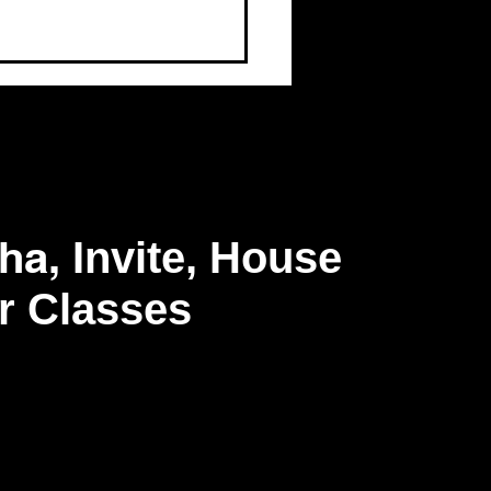
nnath Rath Yatra
। Kaliyuga End Signs
emple Mystery।
annath Culture। HG
shant Mukund Prabhuji
tha,
I
nvite, House
r Classes