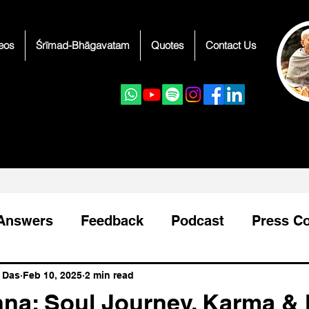
eos
Śrīmad-Bhāgavatam
Quotes
Contact Us
LICK TO JOIN
LICK TO JOIN
 Answers
Feedback
Podcast
Press C
Devotee Guidance
भागवत कथा
 Das
Feb 10, 2025
2 min read
hna: Soul Journey, Karma &