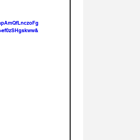
apAmQfLnczoFg
=ef0zSHgskww&